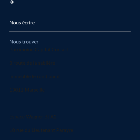
Nous écrire
Nous trouver
Patrimoine Capital Conseil
8 route de la sablière
Immeuble le rond point
13011 Marseille
Espace Wagner Bt A2
10 rue du Lieutenant Parayre