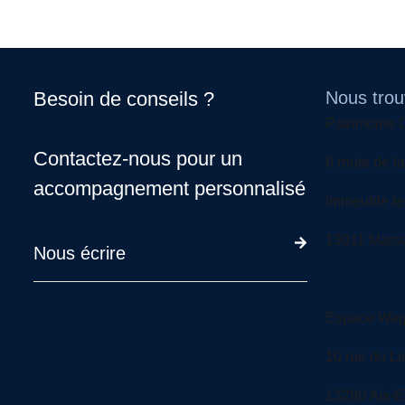
Besoin de conseils ?
Nous trou
Patrimoine C
Contactez-nous pour un
8 route de la
accompagnement personnalisé
Immeuble le 
13011 Marse
Nous écrire
Espace Wag
10 rue du Li
13290 Aix-