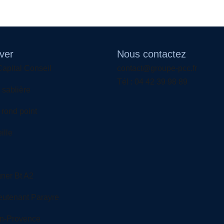
ver
Nous contactez
apital Conseil
contact@groupe-pcc.fr
Tél : 04 42 39 98 89
 sablière
rond point
ille
ner Bt A2
eutenant Parayre
En-Provence